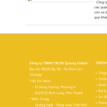
Công t
các quận
còn xa 
quý khá
THÔN
Công ty TNHH TM DV Quảng Chánh
Địa chỉ: B5/26 Ấp 1B - Xã Vĩnh Lộc -
Trang
TP.HCM
Chính 
* Hồ Chí Minh:
Danh 
- 75 Hùng Vương, Phường 4
Đại l
- 102/37/2 Bình Long, Phú Thạnh
Sơ đồ
* Miền Trung:
Phươn
. Quảng Ngãi : Vòng xoay Tịnh Khê,