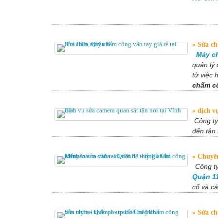
Sửa ch
Máy ch
quản lý 
tử việc
chấm cô
dịch vụ
Công t
đến tận 
Chuyên 
Công t
Quận 11
cố và c
Sửa chữ