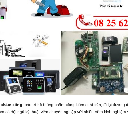
QUESTEK
APOLLO
OPTION
BROTHER
PLANET
UPS ONLINE
VANTECH
HP
YOUSEE
CANON
EBITCAM
EPSON
 chấm công
, bảo trì hệ thống chấm công kiểm soát cửa, đi lại đường
âm có đội ngũ kỹ thuật viên chuyên nghiệp với nhiều năm kinh nghiệm