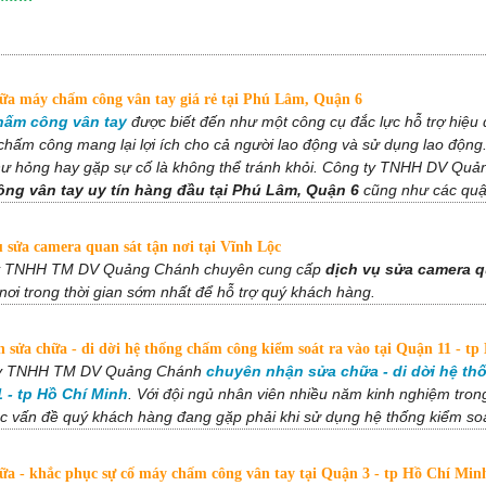
ữa máy chấm công vân tay giá rẻ tại Phú Lâm, Quận 6
ấm công vân tay
được biết đến như một công cụ đắc lực hỗ trợ hiệu 
chấm công mang lại lợi ích cho cả người lao động và sử dụng lao động.
 hư hỏng hay gặp sự cố là không thể tránh khỏi. Công ty TNHH DV Qu
ng vân tay uy tín hàng đầu tại Phú Lâm, Quận 6
cũng như các quận
 sửa camera quan sát tận nơi tại Vĩnh Lộc
y TNHH TM DV Quảng Chánh chuyên cung cấp
dịch vụ sửa camera q
nơi trong thời gian sớm nhất để hỗ trợ quý khách hàng.
sửa chữa - di dời hệ thống chấm công kiểm soát ra vào tại Quận 11 - t
y TNHH TM DV Quảng Chánh
chuyên nhận sửa chữa - di dời hệ thố
 - tp Hồ Chí Minh
. Với đội ngủ nhân viên nhiều năm kinh nghiệm tro
ác vấn đề quý khách hàng đang gặp phải khi sử dụng hệ thống kiểm so
a - khắc phục sự cố máy chấm công vân tay tại Quận 3 - tp Hồ Chí Min