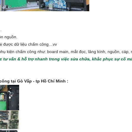
.
ồn nguồn.
ải được dữ liệu chấm công…vv
phụ kiện chấm công như: board main, mắt đọc, lăng kính, nguồn, cáp, m
c tư vấn & hỗ trợ nhanh trong việc sửa chữa, khắc phục sự cố m
ông tại Gò Vấp - tp Hồ Chí Minh :