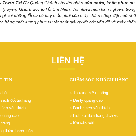
y TNHH TM DV Quảng Chánh chuyên nhận
sửa chữa, khắc phục sự 
 (huyện) khác thuộc tp Hồ Chí Minh. Với nhiều năm kinh nghiệm trong 
lạ gì với những lỗi sự cố hay mắc phải của máy chấm công, đội ngũ n
ch hàng chất lượng phục vụ tốt nhất giải quyết các vấn đề về máy chấ
LIÊN HỆ
G TIN
CHĂM SÓC KHÁCH HÀNG
 chủ
Thương hiệu - hãng
sách đổi/trả hàng
Đại lý quảng cáo
sách yêu thích
Danh sách yêu thích
ý quảng cáo
Lịch sử đơn hàng dịch vụ
 trang
Khuyến mãi
g thức thanh toán