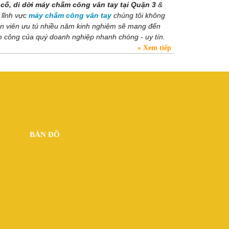
cố, di dời máy chấm công vân tay tại Quận 3
&
lĩnh vực
máy chấm công vân tay
chúng tôi không
hân viên ưu tú nhiều năm kinh nghiệm sẽ mang đến
m công của quý doanh nghiệp nhanh chóng - uy tín.
Xem tiếp
BẢN ĐỒ