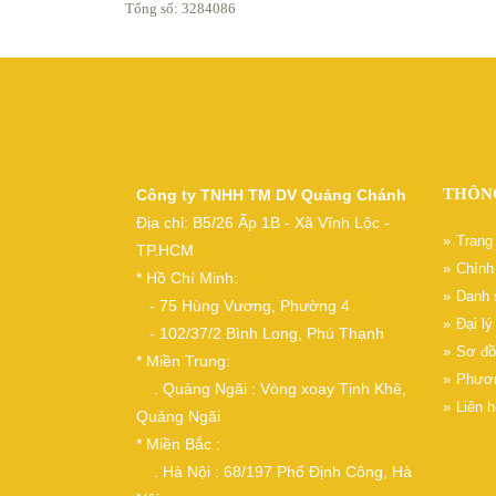
Tổng số: 3284086
THÔN
Công ty TNHH TM DV Quảng Chánh
Địa chỉ: B5/26 Ấp 1B - Xã Vĩnh Lộc -
Trang
TP.HCM
Chính 
* Hồ Chí Minh:
Danh 
- 75 Hùng Vương, Phường 4
Đại l
- 102/37/2 Bình Long, Phú Thạnh
Sơ đồ
* Miền Trung:
Phươn
. Quảng Ngãi : Vòng xoay Tịnh Khê,
Liên h
Quảng Ngãi
* Miền Bắc :
. Hà Nội : 68/197 Phố Định Công, Hà