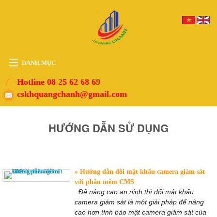
DANH MỤC
HOME
Hotline 08 25 62 68 69
cskhquangchanh@gmail.com
THIẾT BỊ
VẬT TƯ
HƯỚNG DẪN SỬ DỤNG
PHỤ KIỆN
DỊCH VỤ
TIN TỨC
Hướng dẫn đổi mật khẩu camera giám sát
HỖ TRỢ
với phần mềm CMS
Để nâng cao an ninh thì đổi mật khẩu
camera giám sát là một giải pháp để nâng
cao hơn tính bảo mật camera giám sát của