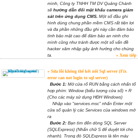
mình, Công ty TNHH TM DV Quảng Chánh
sẽ
hướng dẫn đổi mật khẩu camera giám
sát trên ứng dụng CMS.
Một số đầu ghi
hình dùng chung phần mềm CMS rất tiện lợi
và đa phần những đầu ghi này cần đảm bảo
tính bảo mật cao để đảm bảo an ninh cho
mình cũng như tránh được một số vấn đề
hacker xâm nhập gây ảnh hưởng cho chúng
ta.
Xem tiếp
Sửa lỗi không thể kết nối Sql server (Fix
error can not login to sql server)
Bước 1:
Mở cửa rổ RUN bằng cách nhấn tổ
hợp phím: Window (biểu tượng cửa sổ) + R
(Cho các máy sử dụng HĐH Windows)
Nhập vào "services.msc" nhấn Enter một
cửa sổ quản lý các Services của windows mở
ra
Bước 2:
Bạn tìm đến dòng SQL Server
(SQLExpress) (Nhấn chữ S để duyệt tới cho
nhanh). Trong đó SQLExpress là tên máy