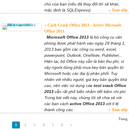
chủ của bạn (nếu đã thay đổi thì sẽ khác,
mặc định là SQLExpress)
Xem tiếp
Cách Crack Office 2013 - Active Microsoft
Office 2013
Microsoft Office 2013
là bộ công cụ văn
phòng được phát hành vào ngày 29 tháng 1,
2013 bao gồm các công cụ word, excel,
powerpoint, Outlook, OneNote, Publisher,..
Hiện tại, bộ Office này vẫn là bản thu phí, vì
vậy người dùng phải mua key bản quyền từ
Microsoft hoặc các đại lý phân phối. Tuy
nhiên với nhiều người, giá key bản quyền khá
cao, nên việc sử dụng cá
c tool crack Office
2013
vẫn rất phổ biến nhằm tiết kiệm chi phí.
Trong bài viết này, chúng tôi sẽ chia sẻ với
các bạn cách
active Office 2013
với tỉ lệ
thành công cao.
Xem tiếp
Trang
1
2
3
4
5
6
»