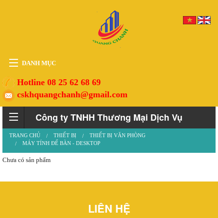
DANH MỤC
HOME
Hotline 08 25 62 68 69
cskhquangchanh@gmail.com
THIẾT BỊ
VẬT TƯ
Công ty TNHH Thương Mại Dịch Vụ
PHỤ KIỆN
TRANG CHỦ
THIẾT BỊ
THIẾT BỊ VĂN PHÒNG
Quảng Chánh
MÁY TÍNH ĐỂ BÀN - DESKTOP
DỊCH VỤ
Chưa có sản phẩm
TIN TỨC
HỖ TRỢ
LIÊN HỆ