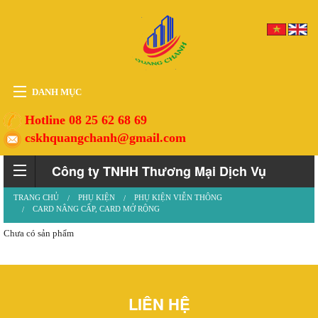
DANH MỤC
HOME
Hotline 08 25 62 68 69
cskhquangchanh@gmail.com
THIẾT BỊ
VẬT TƯ
Công ty TNHH Thương Mại Dịch Vụ
PHỤ KIỆN
TRANG CHỦ
PHỤ KIỆN
PHỤ KIỆN VIỄN THÔNG
Quảng Chánh
CARD NÂNG CẤP, CARD MỞ RỘNG
DỊCH VỤ
Chưa có sản phẩm
TIN TỨC
HỖ TRỢ
LIÊN HỆ