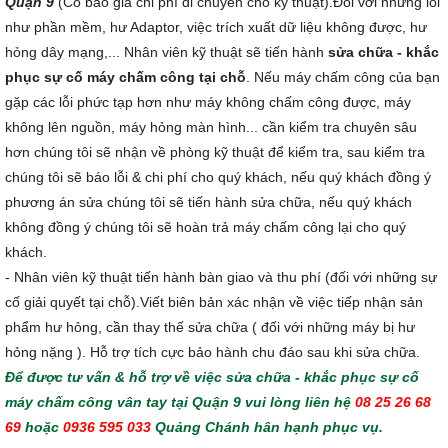
Quận 9
(Có báo giá chi phí di chuyển cho kỹ thuật).Đối với những lỗi
như phần mềm, hư Adaptor, việc trích xuất dữ liệu không được, hư
hỏng dây mạng,... Nhân viên kỹ thuật sẽ tiến hành
sửa chữa - khắc
phục sự cố máy chấm công tại chỗ
. Nếu máy chấm công của bạn
gặp các lỗi phức tạp hơn như máy không chấm công được, máy
không lên nguồn, máy hỏng màn hình... cần kiểm tra chuyên sâu
hơn chúng tôi sẽ nhận về phòng kỹ thuật để kiểm tra, sau kiểm tra
chúng tôi sẽ báo lỗi & chi phí cho quý khách, nếu quý khách đồng ý
phương án sửa chúng tôi sẽ tiến hành sửa chữa, nếu quý khách
không đồng ý chúng tôi sẽ hoàn trả máy chấm công lại cho quý
khách.
- Nhân viên kỹ thuật tiến hành bàn giao và thu phí (đối với những sự
cố giải quyết tại chỗ).Viết biên bản xác nhận về việc tiếp nhận sản
phẩm hư hỏng, cần thay thế sửa chữa ( đối với những máy bị hư
hỏng nặng ). Hỗ trợ tích cực bảo hành chu đáo sau khi sửa chữa.
Để được tư vấn & hỗ trợ về việc sửa chữa - khắc phục sự cố
máy chấm công vân tay tại Quận 9 vui lòng liên hệ
08 25 26 68
69
hoặc
0936 595 033
Quảng Chánh hân hạnh phục vụ.