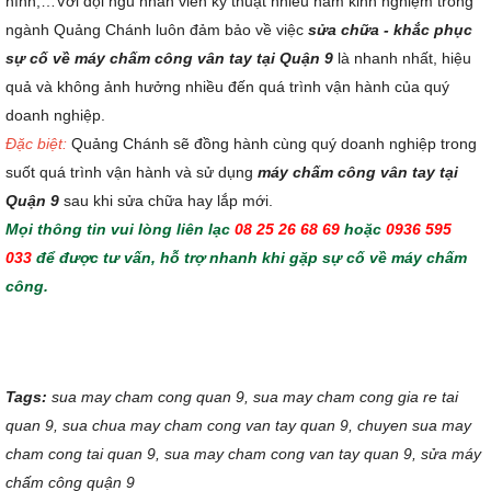
hình,…Với đội ngũ nhân viên kỹ thuật nhiều năm kinh nghiệm trong
ngành Quảng Chánh luôn đảm bảo về việc
sửa chữa - khắc phục
sự cố về máy chấm công vân tay tại Quận 9
là nhanh nhất, hiệu
quả và không ảnh hưởng nhiều đến quá trình vận hành của quý
doanh nghiệp.
Đặc biệt:
Quảng Chánh
sẽ đồng hành cùng quý doanh nghiệp trong
suốt quá trình vận hành và sử dụng
máy chấm công vân tay tại
Quận 9
sau khi sửa chữa hay lắp mới.
Mọi thông tin vui lòng liên lạc
08 25 26 68 69
hoặc
0936 595
033
để được tư vấn, hỗ trợ nhanh khi gặp sự cố về máy chấm
công.
Tags:
sua may cham cong quan 9, sua may cham cong gia re tai
quan 9, sua chua may cham cong van tay quan 9, chuyen sua may
cham cong tai quan 9, sua may cham cong van tay quan 9, sửa máy
chấm công quận 9