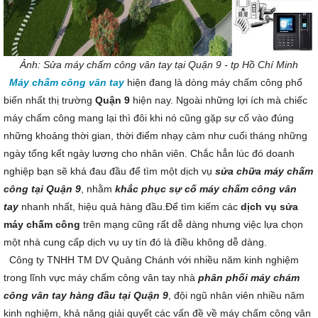
Ảnh: Sửa máy chấm công vân tay tại Quận 9 - tp Hồ Chí Minh
Máy chấm công vân tay
hiện đang là dòng máy chấm công phổ
biến nhất thị trường
Quận 9
hiện nay. Ngoài những lợi ích mà chiếc
máy chấm công mang lại thì đôi khi nó cũng gặp sự cố vào đúng
những khoảng thời gian, thời điểm nhạy cảm như cuối tháng những
ngày tổng kết ngày lương cho nhân viên. Chắc hẳn lúc đó doanh
nghiệp bạn sẽ khá đau đầu để tìm một dịch vụ
sửa chữa máy chấm
công tại Quận 9
, nhằm
khắc phục sự cố máy chấm công vân
tay
nhanh nhất, hiệu quả hàng đầu.Để tìm kiếm các
dịch vụ sửa
máy chấm công
trên mạng cũng rất dễ dàng nhưng việc lựa chọn
một nhà cung cấp dịch vụ uy tín đó là điều không dễ dàng.
Công ty TNHH TM DV Quảng Chánh với nhiều năm kinh nghiệm
trong lĩnh vực máy chấm công vân tay nhà
phân phối máy chám
công vân tay hàng đầu tại Quận 9
, đội ngũ nhân viên nhiều năm
kinh nghiệm, khả năng giải quyết các vấn đề về máy chấm công vân