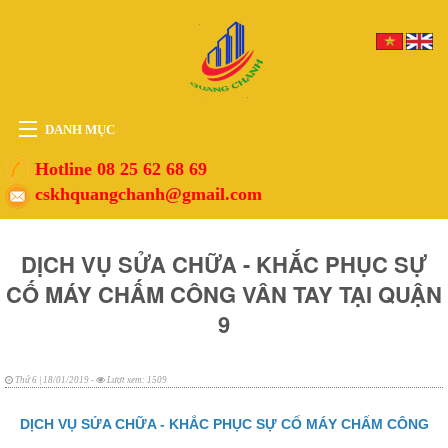
DANH MỤC
HOME
Hotline 08 25 62 68 69
cskhquangchanh@gmail.com
THIẾT BỊ
VẬT TƯ
DỊCH VỤ SỬA CHỮA - KHẮC PHỤC SỰ
PHỤ KIỆN
CỐ MÁY CHẤM CÔNG VÂN TAY TẠI QUẬN
DỊCH VỤ
9
TIN TỨC
HỖ TRỢ
Thứ 6 | 18/01/2019 -
Lượt xem: 1509
DỊCH VỤ SỬA CHỮA - KHẮC PHỤC SỰ CỐ MÁY CHẤM CÔNG