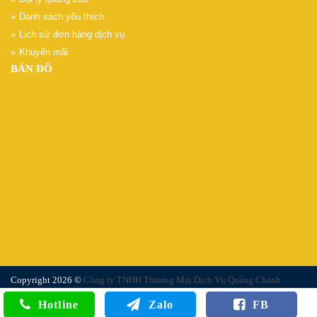
Danh sách yêu thích
Lịch sử đơn hàng dịch vụ
Khuyến mãi
BẢN ĐỒ
Copyright 2026 ©
Công ty TNHH Thương Mại Dịch Vụ Quảng Chánh
Hotline
Zalo
FB
Designed By: Quảng Chánh