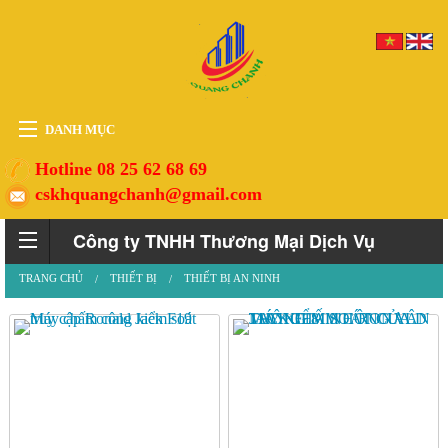
DANH MỤC
HOME
Hotline 08 25 62 68 69
cskhquangchanh@gmail.com
THIẾT BỊ
VẬT TƯ
Công ty TNHH Thương Mại Dịch Vụ
PHỤ KIỆN
TRANG CHỦ
THIẾT BỊ
THIẾT BỊ AN NINH
Quảng Chánh
DỊCH VỤ
TIN TỨC
HỖ TRỢ