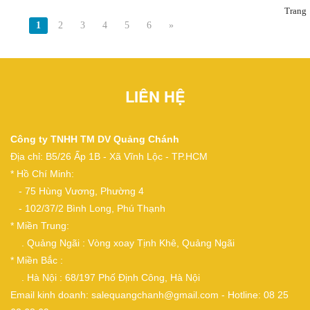
Trang
1
2
3
4
5
6
»
LIÊN HỆ
Công ty TNHH TM DV Quảng Chánh
Địa chỉ: B5/26 Ấp 1B - Xã Vĩnh Lộc - TP.HCM
* Hồ Chí Minh:
- 75 Hùng Vương, Phường 4
- 102/37/2 Bình Long, Phú Thạnh
* Miền Trung:
. Quảng Ngãi : Vòng xoay Tịnh Khê, Quảng Ngãi
* Miền Bắc :
. Hà Nội : 68/197 Phố Định Công, Hà Nội
Email kinh doanh: salequangchanh@gmail.com - Hotline: 08 25