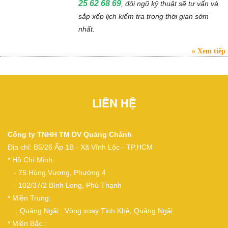
25 62 68 69
, đội ngũ kỹ thuật sẽ tư vấn và
sắp xếp lịch kiểm tra trong thời gian sớm
nhất.
Xem tiếp
LIÊN HỆ
Công ty TNHH TM DV Quảng Chánh
Địa chỉ: B5/26 Ấp 1B - Xã Vĩnh Lộc - TP.HCM
* Hồ Chí Minh:
- 75 Hùng Vương, Phường 4
- 102/37/2 Bình Long, Phú Thạnh
* Miền Trung:
. Quảng Ngãi : Vòng xoay Tịnh Khê, Quảng Ngãi
* Miền Bắc :