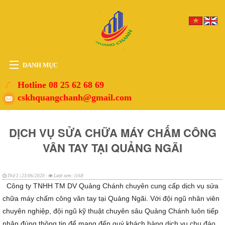
DANH MỤC
HOME
Hotline 08 25 62 68 69
cskhquangchanh@gmail.com
THIẾT BỊ
VẬT TƯ
DỊCH VỤ SỬA CHỮA MÁY CHẤM CÔNG
PHỤ KIỆN
VÂN TAY TẠI QUẢNG NGÃI
DỊCH VỤ
TIN TỨC
Thứ 3 | 23/06/2020 -
Lượt xem: 1168
HỖ TRỢ
Công ty TNHH TM DV Quảng Chánh chuyên cung cấp dịch vụ sửa
chữa máy chấm công vân tay tại Quảng Ngãi. Với đội ngũ nhân viên
chuyên nghiệp, đội ngũ kỹ thuật chuyên sâu Quảng Chánh luôn tiếp
nhận đúng thông tin để mang đến quý khách hàng dịch vụ chu đáo