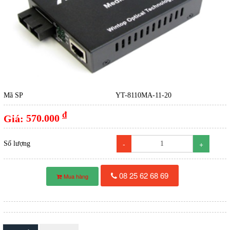
Mã SP
YT-8110MA-11-20
đ
Giá:
570.000
-
+
Số lượng
08 25 62 68 69
Mua hàng