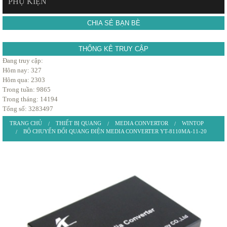
PHỤ KIỆN
CHIA SẺ BẠN BÈ
THỐNG KÊ TRUY CẬP
Đang truy cập:
Hôm nay: 327
Hôm qua: 2303
Trong tuần: 9865
Trong tháng: 14194
Tổng số: 3283497
TRANG CHỦ
THIẾT BỊ QUANG
MEDIA CONVERTOR
WINTOP
BỘ CHUYỂN ĐỔI QUANG ĐIỆN MEDIA CONVERTER YT-8110MA-11-20