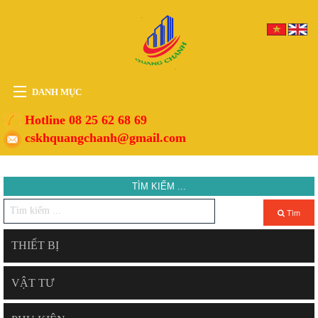
DANH MỤC
HOME
Hotline 08 25 62 68 69
cskhquangchanh@gmail.com
THIẾT BỊ
VẬT TƯ
TÌM KIẾM ...
PHỤ KIỆN
DỊCH VỤ
Tìm
TIN TỨC
THIẾT BỊ
HỖ TRỢ
VẬT TƯ