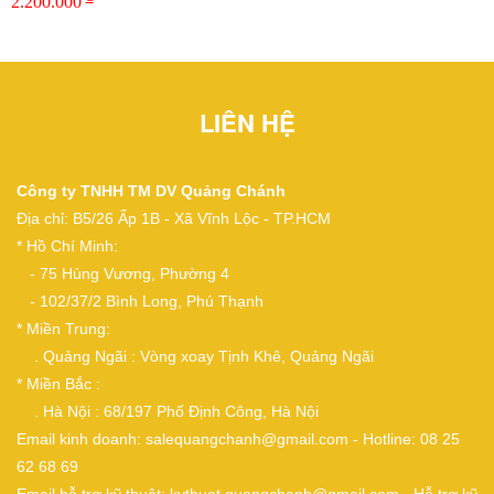
2.200.000
LIÊN HỆ
Công ty TNHH TM DV Quảng Chánh
Địa chỉ: B5/26 Ấp 1B - Xã Vĩnh Lộc - TP.HCM
* Hồ Chí Minh:
- 75 Hùng Vương, Phường 4
- 102/37/2 Bình Long, Phú Thạnh
* Miền Trung:
. Quảng Ngãi : Vòng xoay Tịnh Khê, Quảng Ngãi
* Miền Bắc :
. Hà Nội : 68/197 Phố Định Công, Hà Nội
Email kinh doanh: salequangchanh@gmail.com - Hotline: 08 25
62 68 69
Email hỗ trợ kỹ thuật: kythuat.quangchanh@gmail.com - Hỗ trợ kỹ