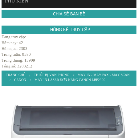
PHỤ KIỆN
CHIA SẺ BẠN BÈ
THỐNG KÊ TRUY CẬP
Đang truy cập:
Hôm nay: 42
Hôm qua: 2303
Trong tuần: 9580
Trong tháng: 13909
Tổng số: 3283212
TRANG CHỦ
THIẾT BỊ VĂN PHÒNG
MÁY IN - MÁY FAX - MÁY SCAN
CANON
MÁY IN LASER ĐƠN NĂNG CANON LBP2900