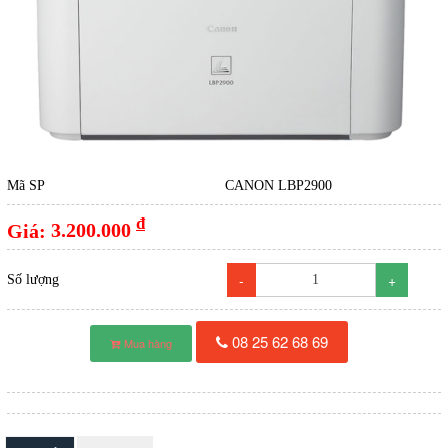
Mã SP
CANON LBP2900
đ
Giá:
3.200.000
-
+
Số lượng
08 25 62 68 69
Mua hàng