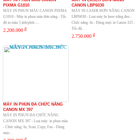
PIXMA G1010
CANON LBP6030
MÁY IN PHUN MÀU CANON PIXMA
MÁY IN LASER ĐƠN NĂNG CANON
G1010 - Máy in phun màu đơn năng - Tốc
LBP6030 - Loại máy In laser trắng đen -
độ in màu 5 ảnh/phút -...
Chức năng: In - Dùng mực in Canon 325 -
đ
Tốc độ...
2.200.000
đ
2.750.000
MÁY IN PHUN ĐA CHỨC NĂNG
CANON MX 397
MÁY IN PHUN ĐA CHỨC NĂNG
CANON MX 397 - Loại máy: in phun màu
- Chức năng: In, Scan, Copy, Fax - Dùng
mực...
đ