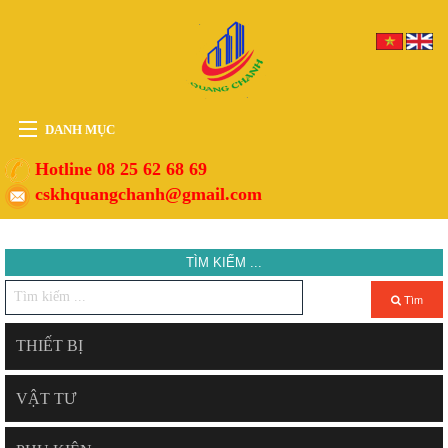
DANH MỤC
HOME
Hotline 08 25 62 68 69
cskhquangchanh@gmail.com
THIẾT BỊ
VẬT TƯ
TÌM KIẾM ...
PHỤ KIỆN
DỊCH VỤ
Tìm
TIN TỨC
THIẾT BỊ
HỖ TRỢ
VẬT TƯ