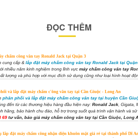
ĐỌC THÊM
y chấm công vân tay Ronald Jack tại Quận 3
 cung cấp &
lắp đặt máy chấm công vân tay Ronald Jack tại Quận 
ới nhiều năm kinh nghiệm trong lĩnh vực
máy chấm công vân tay Ro
ất lượng và phù hợp với mục đích sử dụng cũng như loại hình hoạt độ
ối và lắp đặt máy chấm c'ông vân tay tại Cần Giuộc - Long An
n
phân phối và lắp đặt máy chấm công vân tay tại huyện Cần Giu
ãng đến từ các thương hiệu hàng đầu hiện nay:
Ronald Jack
, Gigata,
nh hãng, bảo hành chu đáo, hỗ trợ trong suốt quá trình vận hành và s
8 69
tư vấn, báo giá máy chấm công vân tay tại Cần Giuộc, Long 
ụ lắp đặt máy chấm công nhận diện khuôn mặt giá rẻ tại thành phố Dĩ A