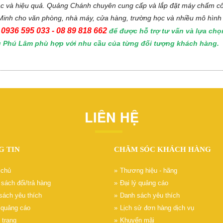
ác và hiệu quả. Quảng Chánh chuyên cung cấp và lắp đặt máy chấm c
Minh cho văn phòng, nhà máy, cửa hàng, trường học và nhiều mô hình
0936 595 033 - 08 89 818 662
ệ
để được hỗ trợ tư vấn và lựa ch
 Phú Lâm phù hợp với nhu cầu của từng đối tượng khách hàng.
LIÊN HỆ
G TIN
CHĂM SÓC KHÁCH HÀNG
 chủ
Thương hiệu - hãng
sách đổi/trả hàng
Đại lý quảng cáo
sách yêu thích
Danh sách yêu thích
ý quảng cáo
Lịch sử đơn hàng dịch vụ
 trang
Khuyến mãi