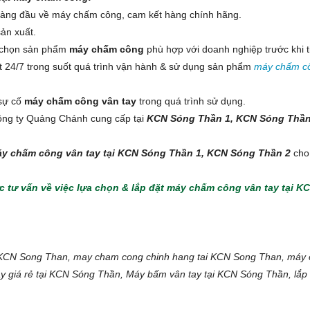
QUESTEK
APOLLO
OPTION
BROTHER
PLANET
UPS ONLINE
hàng đầu về máy chấm công, cam kết hàng chính hãng.
VANTECH
HP
ản xuất.
a chọn sản phẩm
máy chấm công
phù hợp với doanh nghiệp trước khi t
YOUSEE
CANON
 24/7 trong suốt quá trình vận hành & sử dụng sản phẩm
máy chấm cô
EBITCAM
EPSON
 sự cố
máy chấm công vân tay
trong quá trình sử dụng.
ông ty Quảng Chánh cung cấp tại
KCN Sóng Thần 1, KCN Sóng Thần 
y chấm công vân tay tại KCN Sóng Thần 1, KCN Sóng Thần 2
cho 
c tư vấn về việc lựa chọn & lắp đặt máy chấm công vân tay tại K
CN Song Than, may cham cong chinh hang tai KCN Song Than, máy 
y giá rẻ tại KCN Sóng Thần, Máy bấm vân tay tại KCN Sóng Thần, lắ