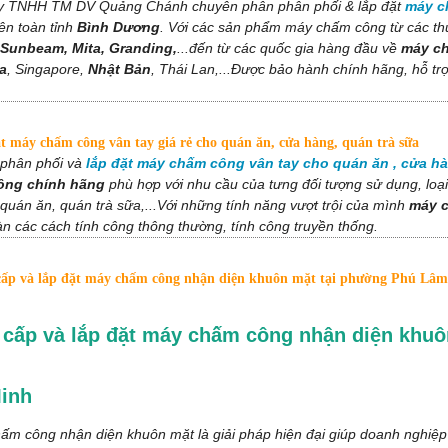
 TNHH TM DV Quảng Chánh chuyên phân phân phối & lắp đặt
máy c
ên toàn tỉnh
Bình Dương
. Với các sản phẩm máy chấm công từ các t
 Sunbeam, Mita, Granding,
...đến từ các quốc gia hàng đầu về
máy ch
a
, Singapore,
Nhật Bản
, Thái Lan,...Được bảo hành chính hãng, hỗ tr
 máy chấm công vân tay giá rẻ cho quán ăn, cửa hàng, quán trà sữa
phân phối và
lắp đặt máy chấm công vân tay cho quán ăn , cửa hà
ông chính hãng
phù hợp với nhu cầu của tưng đối tượng sử dụng, loạ
quán ăn, quán trà sữa,...Với những tính năng vượt trội của mình
máy 
n các cách tính công thông thường, tính công truyền thống.
ấp và lắp đặt máy chấm công nhận diện khuôn mặt tại phường Phú Lâ
cấp và lắp đặt máy chấm công nhận diện khuô
Minh
m công nhận diện khuôn mặt là giải pháp hiện đại giúp doanh nghiệp q