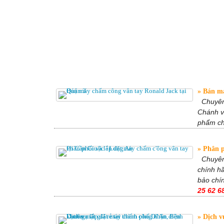
Bán má
Chuyên
Chánh v
phẩm ch
Phân ph
Chuyê
chính h
bảo chí
25 62 6
Dịch v