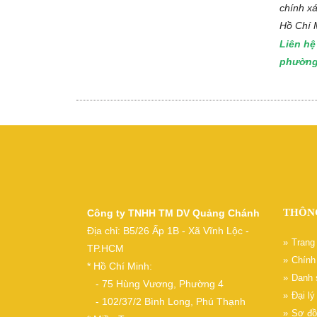
chính x
Hồ Chí 
Liên h
phường
THÔN
Công ty TNHH TM DV Quảng Chánh
Địa chỉ: B5/26 Ấp 1B - Xã Vĩnh Lộc -
Trang
TP.HCM
Chính 
* Hồ Chí Minh:
Danh 
- 75 Hùng Vương, Phường 4
Đại l
- 102/37/2 Bình Long, Phú Thạnh
Sơ đồ