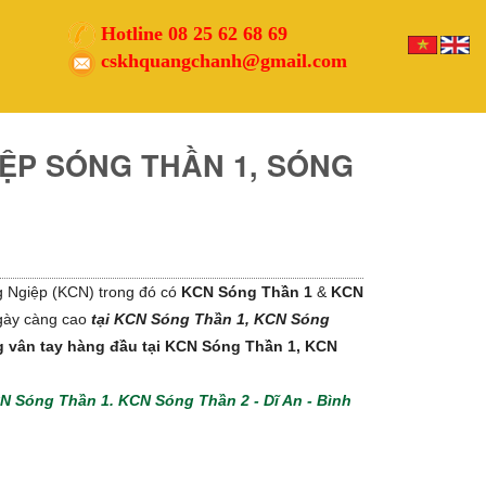
Hotline 08 25 62 68 69
cskhquangchanh@gmail.com
ÁP
ẶP
ỆP SÓNG THẦN 1, SÓNG
G
N HỆ THỐNG
ĂN PHÒNG
ng Ngiệp (KCN) trong đó có
KCN Sóng Thần 1
&
KCN
gày càng cao
tại KCN Sóng Thần 1, KCN Sóng
 vân tay hàng đầu tại KCN Sóng Thần 1, KCN
CN Sóng Thần 1. KCN Sóng Thần 2 - Dĩ An - Bình