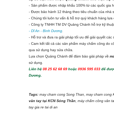
- Sản phẩm được nhập khẩu 100% từ các quốc gia 
- Được bảo hành 12 tháng theo tiêu chuẩn của nhà s
- Chúng tôi luôn tư vấn & hỗ trợ quý khách hàng lự
- Công ty TNHH TM DV Quảng Chánh hỗ trợ kỹ thuật
- Dĩ An - Bình Dương
.
- Hỗ trợ và đưa ra giải pháp tối ưu để giải quyết các
- Cam kết tất cả các sản phẩm máy chấm công do c
qua sử dụng hay sửa chữa.
Lựa chọn Quảng Chánh để đảm bảo giải pháp về
má
sử dụng.
Liên hệ
08 25 62 68 69
hoặc
0936 595 033
để đượ
Dương.
Tags:
may cham cong Song Than, may cham cong K
vân tay tại KCN Sóng Thần
, máy chấm công vân ta
tay gia re tai di an