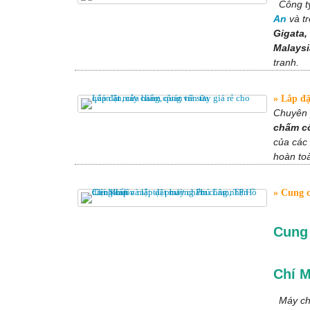
Công ty
An
và tr
Gigata,
Malaysi
tranh.
Lắp đặt
Chuyên 
chấm c
của các 
hoàn toà
Cung c
Cung 
Chí 
Máy chấ