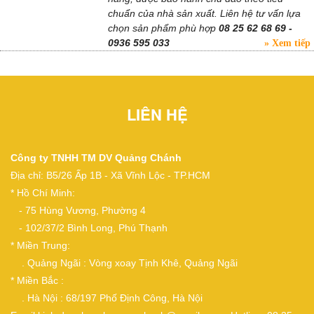
chuẩn của nhà sản xuất. Liên hệ tư vấn lựa
chọn sản phẩm phù hợp
08 25 62 68 69 -
0936 595 033
Xem tiếp
LIÊN HỆ
Công ty TNHH TM DV Quảng Chánh
Địa chỉ: B5/26 Ấp 1B - Xã Vĩnh Lộc - TP.HCM
* Hồ Chí Minh:
- 75 Hùng Vương, Phường 4
- 102/37/2 Bình Long, Phú Thạnh
* Miền Trung:
. Quảng Ngãi : Vòng xoay Tịnh Khê, Quảng Ngãi
* Miền Bắc :
. Hà Nội : 68/197 Phố Định Công, Hà Nội