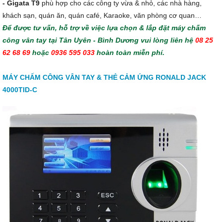
- Gigata T9
phù hợp cho các công ty vừa & nhỏ, các nhà hàng,
khách sạn, quán ăn, quán café, Karaoke, văn phòng cơ quan…
Để được tư vấn, hỗ trợ về việc lựa chọn & lắp đặt máy chấm
công vân tay tại Tân Uyên - Bình Dương vui lòng liên hệ
08 25
62 68 69
hoặc
0936 595 033
hoàn toàn miễn phí.
MÁY CHẤM CÔNG VÂN TAY & THẺ CẢM ỨNG RONALD JACK
4000TID-C