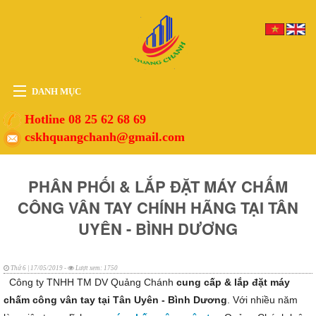
DANH MỤC
HOME
Hotline 08 25 62 68 69
cskhquangchanh@gmail.com
THIẾT BỊ
VẬT TƯ
PHÂN PHỐI & LẮP ĐẶT MÁY CHẤM
PHỤ KIỆN
CÔNG VÂN TAY CHÍNH HÃNG TẠI TÂN
DỊCH VỤ
UYÊN - BÌNH DƯƠNG
TIN TỨC
HỖ TRỢ
Thứ 6 | 17/05/2019 -
Lượt xem: 1750
Công ty TNHH TM DV Quảng Chánh
cung cấp & lắp đặt máy
chấm công vân tay tại Tân Uyên - Bình Dương
. Với nhiều năm