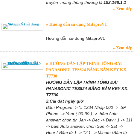
truyền mạng thông thường là
192.168.1.1
Xem tiếp
Hướng dẫn sử dụng MitaproV1
Hướng dẫn sử dụng MitaproV1
Xem tiếp
HƯỚNG DẪN LẬP TRÌNH TỔNG ĐÀI
PANASONIC TES824 BẰNG BÀN KEY KX-
T7730
HƯỚNG DẪN LẬP TRÌNH TỔNG ĐÀI
PANASONIC TES824 BẰNG BÀN KEY KX-
T7730
2.Cài đặt ngày giờ
Bấm Program -> *# 1234 Nhập 000 -> SP-
Phone -> Year ( 00-99 ) -> bấm Auto
answer: chọn từ Jan -> Dec -> Day ( 1 -> 31)
-> bấm Auto answer: chọn Sun -> Sat ->
Hour ( Bấm từ 1 -> 12 ) -> Minute (Bấm từ