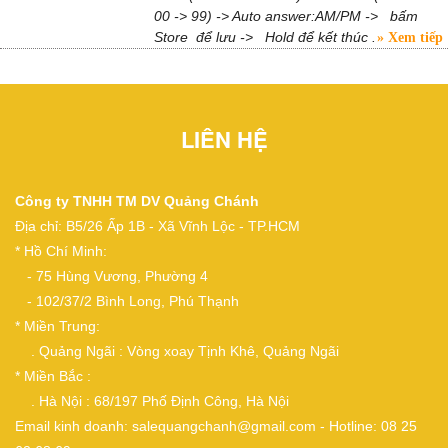
00 -> 99) -> Auto answer:AM/PM -> bấm
Store để lưu -> Hold để kết thúc .
Xem tiếp
LIÊN HỆ
Công ty TNHH TM DV Quảng Chánh
Địa chỉ: B5/26 Ấp 1B - Xã Vĩnh Lộc - TP.HCM
* Hồ Chí Minh:
- 75 Hùng Vương, Phường 4
- 102/37/2 Bình Long, Phú Thạnh
* Miền Trung:
. Quảng Ngãi : Vòng xoay Tịnh Khê, Quảng Ngãi
* Miền Bắc :
. Hà Nội : 68/197 Phố Định Công, Hà Nội
Email kinh doanh: salequangchanh@gmail.com - Hotline: 08 25