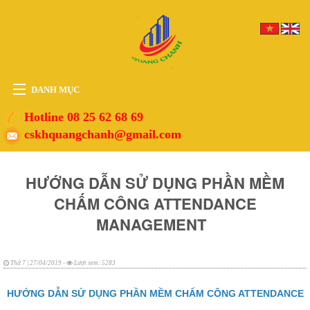
DANH MỤC
HOME
Hotline 08 25 62 68 69
cskhquangchanh@gmail.com
THIẾT BỊ
VẬT TƯ
HƯỚNG DẪN SỬ DỤNG PHẦN MỀM
PHỤ KIỆN
CHẤM CÔNG ATTENDANCE
DỊCH VỤ
MANAGEMENT
TIN TỨC
HỖ TRỢ
Thứ 7 | 27/04/2019 -
Lượt xem: 5283
HƯỚNG DẪN SỬ DỤNG PHẦN MỀM CHẤM CÔNG ATTENDANCE