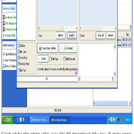
Cách nhập tên nhân viên: sau khi đã download dấu tay về máy xong