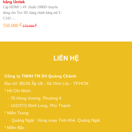
hãng Unitek
Cáp HDMI 1.4V chuẩn 1080D chuyên
dùng cho Tivi 3D, hàng chính hãng mã Y-
C143: -...
đ
550.000
đ
570.000
LIÊN HỆ
Công ty TNHH TM DV Quảng Chánh
Địa chỉ: B5/26 Ấp 1B - Xã Vĩnh Lộc - TP.HCM
* Hồ Chí Minh:
- 75 Hùng Vương, Phường 4
- 102/37/2 Bình Long, Phú Thạnh
* Miền Trung:
. Quảng Ngãi : Vòng xoay Tịnh Khê, Quảng Ngãi
* Miền Bắc :