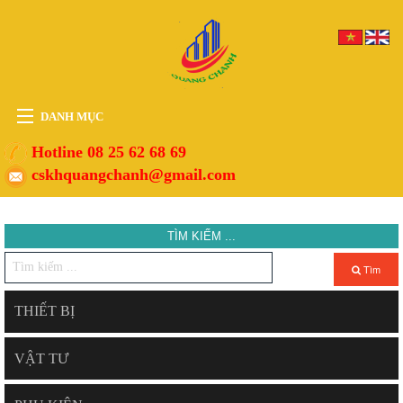
DANH MỤC
HOME
Hotline 08 25 62 68 69
cskhquangchanh@gmail.com
THIẾT BỊ
VẬT TƯ
TÌM KIẾM ...
PHỤ KIỆN
DỊCH VỤ
Tìm
TIN TỨC
THIẾT BỊ
HỖ TRỢ
VẬT TƯ