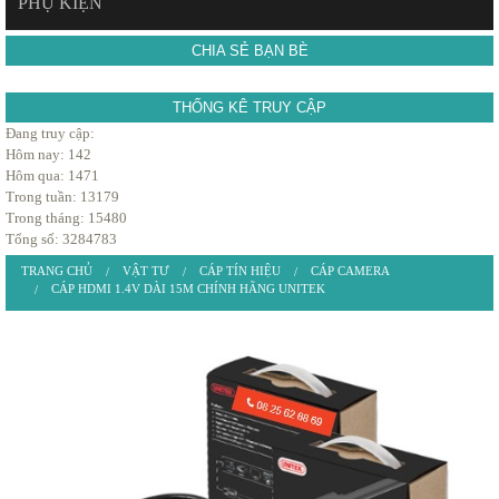
PHỤ KIỆN
CHIA SẺ BẠN BÈ
THỐNG KÊ TRUY CẬP
Đang truy cập:
Hôm nay: 142
Hôm qua: 1471
Trong tuần: 13179
Trong tháng: 15480
Tổng số: 3284783
TRANG CHỦ
VẬT TƯ
CÁP TÍN HIỆU
CÁP CAMERA
CÁP HDMI 1.4V DÀI 15M CHÍNH HÃNG UNITEK