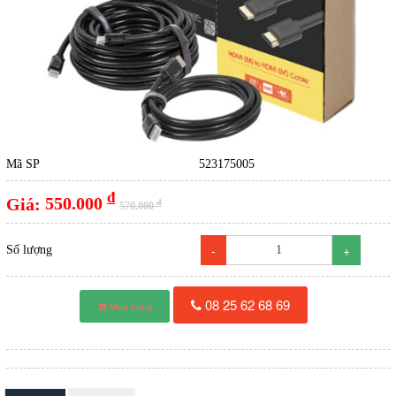
Mã SP
523175005
đ
Giá:
550.000
đ
570.000
-
+
Số lượng
08 25 62 68 69
Mua hàng