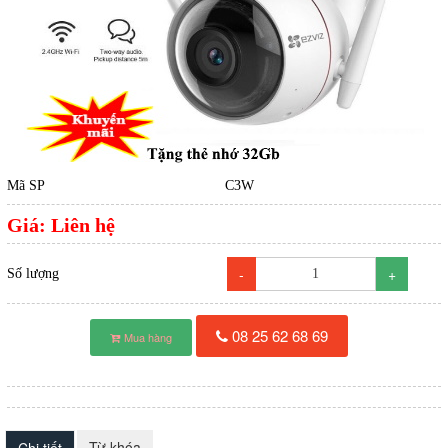
Mã SP
C3W
Giá:
Liên hệ
-
+
Số lượng
08 25 62 68 69
Mua hàng
Từ khóa
Chi tiết