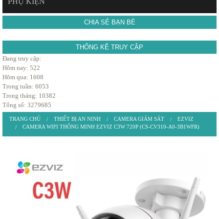
PHỤ KIỆN
CHIA SẺ BẠN BÈ
THỐNG KÊ TRUY CẬP
Đang truy cập:
Hôm nay: 522
Hôm qua: 1608
Trong tuần: 6053
Trong tháng: 10382
Tổng số: 3279685
TRANG CHỦ
THIẾT BỊ AN NINH
CAMERA GIÁM SÁT
EZVIZ
CAMERA WIFI THÔNG MINH EZVIZ C3W 720P (CS-CV310-A0-3B1WFR)