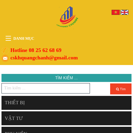
DANH MỤC
HOME
Hotline 08 25 62 68 69
cskhquangchanh@gmail.com
THIẾT BỊ
VẬT TƯ
TÌM KIẾM ...
PHỤ KIỆN
DỊCH VỤ
Tìm
TIN TỨC
THIẾT BỊ
HỖ TRỢ
VẬT TƯ