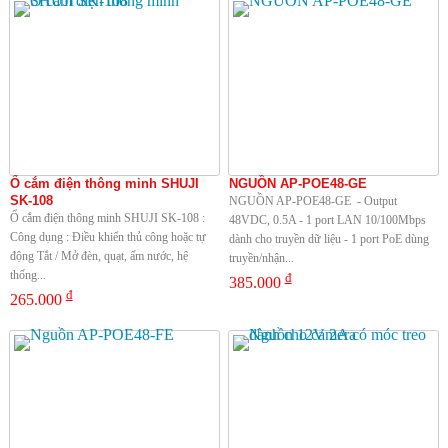
Ổ cắm điện thông minh SHUJI
NGUỒN AP-POE48-GE
SK-108
NGUỒN AP-POE48-GE - Output
Ổ cắm điện thông minh SHUJI SK-108 :
48VDC, 0.5A - 1 port LAN 10/100Mbps
Công dụng : Điều khiển thủ công hoặc tự
dành cho truyền dữ liệu - 1 port PoE dùng
động Tắt / Mở đèn, quạt, ấm nước, hệ
truyền/nhận...
thống...
đ
385.000
đ
265.000