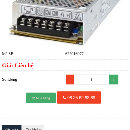
Mã SP
622016077
Giá:
Liên hệ
-
+
Số lượng
08 25 62 68 69
Mua hàng
Từ khóa
Chi tiết