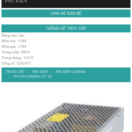
PHỤ KIỆN
CHIA SẺ BẠN BÈ
THỐNG KÊ TRUY CẬP
Đang truy cập:
Hôm nay: 1589
Hôm qua: 1704
Trong tuần: 8824
Trong tháng: 13153
Tổng số: 3282457
TRANG CHỦ
PHỤ KIỆN
PHỤ KIỆN CAMERA
NGUON CAMERA 12V 5A