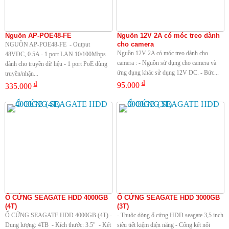
Nguồn AP-POE48-FE
Nguồn 12V 2A có móc treo dành
cho camera
NGUỒN AP-POE48-FE - Output
Nguồn 12V 2A có móc treo dành cho
48VDC, 0.5A - 1 port LAN 10/100Mbps
camera : - Nguồn sử dụng cho camera và
dành cho truyền dữ liệu - 1 port PoE dùng
ứng dụng khác sử dụng 12V DC. - Bức...
truyền/nhận...
đ
đ
95.000
335.000
Ổ CỨNG SEAGATE HDD 4000GB
Ổ CỨNG SEAGATE HDD 3000GB
(4T)
(3T)
Ổ CỨNG SEAGATE HDD 4000GB (4T) -
- Thuộc dòng ổ cứng HDD seagate 3,5 inch
Dung lượng: 4TB - Kích thước: 3.5" - Kết
siêu tiết kiệm điện năng - Cổng kết nối