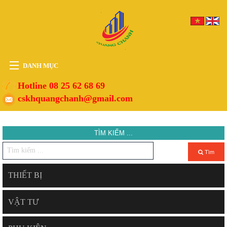
DANH MỤC
HOME
Hotline 08 25 62 68 69
cskhquangchanh@gmail.com
THIẾT BỊ
VẬT TƯ
TÌM KIẾM ...
PHỤ KIỆN
DỊCH VỤ
Tìm
TIN TỨC
THIẾT BỊ
HỖ TRỢ
VẬT TƯ