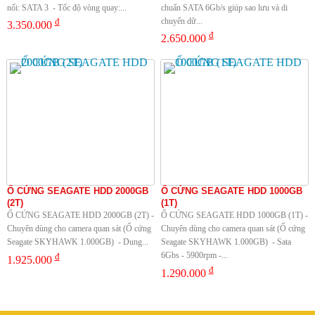
nối: SATA 3 - Tốc độ vòng quay:...
chuẩn SATA 6Gb/s giúp sao lưu và di
đ
chuyển dữ...
3.350.000
đ
2.650.000
Ổ CỨNG SEAGATE HDD 2000GB
Ổ CỨNG SEAGATE HDD 1000GB
(2T)
(1T)
Ổ CỨNG SEAGATE HDD 2000GB (2T) -
Ổ CỨNG SEAGATE HDD 1000GB (1T) -
Chuyên dùng cho camera quan sát (Ổ cứng
Chuyên dùng cho camera quan sát (Ổ cứng
Seagate SKYHAWK 1.000GB) - Dung...
Seagate SKYHAWK 1.000GB) - Sata
đ
6Gbs - 5900rpm -...
1.925.000
đ
1.290.000