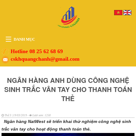
DANH MỤC
HOME
Hotline 08 25 62 68 69
cskhquangchanh@gmail.com
THIẾT BỊ
VẬT TƯ
NGÂN HÀNG ANH DÙNG CÔNG NGHỆ
PHỤ KIỆN
SINH TRẮC VÂN TAY CHO THANH TOÁN
DỊCH VỤ
THẺ
TIN TỨC
HỖ TRỢ
Thứ 3 | 19/03/2019 -
Lượt xem: 1258
Ngân hàng NatWest sẽ triển khai thử nghiệm công nghệ sinh
trắc vân tay cho hoạt động thanh toán thẻ.