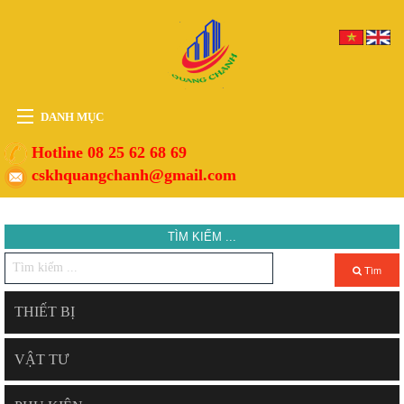
DANH MỤC
HOME
Hotline 08 25 62 68 69
cskhquangchanh@gmail.com
THIẾT BỊ
VẬT TƯ
TÌM KIẾM ...
PHỤ KIỆN
DỊCH VỤ
Tìm
TIN TỨC
THIẾT BỊ
HỖ TRỢ
VẬT TƯ