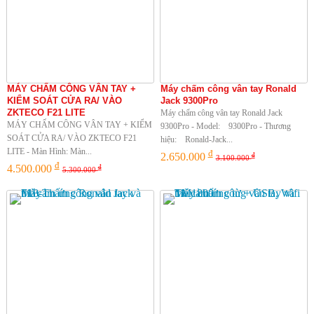
MÁY CHẤM CÔNG VÂN TAY +
Máy chấm công vân tay Ronald
KIỂM SOÁT CỬA RA/ VÀO
Jack 9300Pro
ZKTECO F21 LITE
Máy chấm công vân tay Ronald Jack
MÁY CHẤM CÔNG VÂN TAY + KIỂM
9300Pro - Model: 9300Pro - Thương
SOÁT CỬA RA/ VÀO ZKTECO F21
hiệu: Ronald-Jack...
LITE - Màn Hình: Màn...
đ
2.650.000
đ
3.100.000
đ
4.500.000
đ
5.300.000