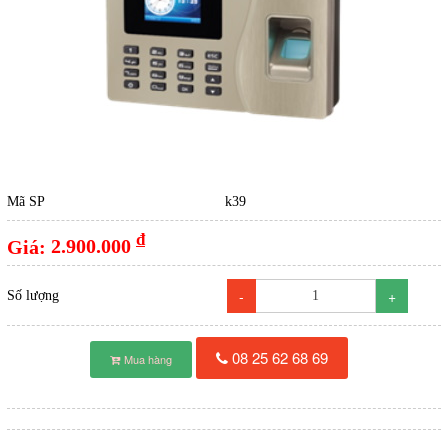
Mã SP
k39
đ
Giá:
2.900.000
-
+
Số lượng
08 25 62 68 69
Mua hàng