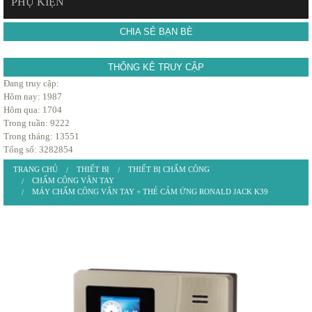
PHỤ KIỆN
CHIA SẺ BẠN BÈ
THỐNG KÊ TRUY CẬP
Đang truy cập:
Hôm nay: 1987
Hôm qua: 1704
Trong tuần: 9222
Trong tháng: 13551
Tổng số: 3282854
TRANG CHỦ
THIẾT BỊ
THIẾT BỊ CHẤM CÔNG
CHẤM CÔNG VÂN TAY
MÁY CHẤM CÔNG VÂN TAY + THẺ CẢM ỨNG RONALD JACK K39