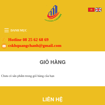
DANH MỤC
HOME
Hotline 08 25 62 68 69
cskhquangchanh@gmail.com
THIẾT BỊ
VẬT TƯ
GIỎ HÀNG
PHỤ KIỆN
DỊCH VỤ
Chưa có sản phẩm trong giỏ hàng của bạn
TIN TỨC
HỖ TRỢ
LIÊN HỆ