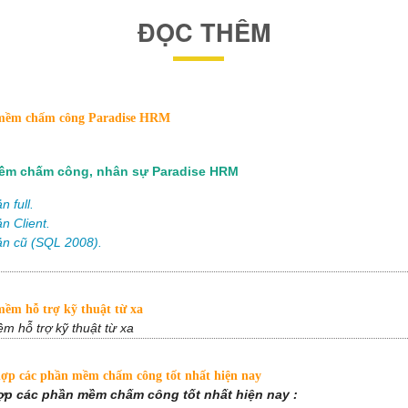
QUESTEK
APOLLO
OPTION
BROTHER
PLANET
UPS ONLINE
ĐỌC THÊM
VANTECH
HP
YOUSEE
CANON
EBITCAM
EPSON
ềm chấm công Paradise HRM
ềm chấm công, nhân sự Paradise HRM
n full.
n Client.
ản cũ (SQL 2008).
ềm hỗ trợ kỹ thuật từ xa
m hỗ trợ kỹ thuật từ xa
ợp các phần mềm chấm công tốt nhất hiện nay
p các phần mềm chấm công tốt nhất hiện nay :