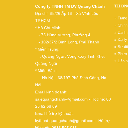
THÔN
Công ty TNHH TM DV Quảng Chánh
Địa chỉ: B5/26 Ấp 1B - Xã Vĩnh Lộc -
Trang
TP.HCM
Chính 
* Hồ Chí Minh:
Danh 
- 75 Hùng Vương, Phường 4
Đại l
- 102/37/2 Bình Long, Phú Thạnh
Sơ đồ
* Miền Trung:
Phươn
. Quảng Ngãi : Vòng xoay Tịnh Khê,
Liên h
Quảng Ngãi
* Miền Bắc :
. Hà Nội : 68/197 Phố Định Công, Hà
Nội
Email kinh doanh:
salequangchanh@gmail.com - Hotline: 08
25 62 68 69
Email hỗ trợ kỹ thuật:
kythuat.quangchanh@gmail.com - Hỗ trợ
kỹ thuật: 0936 595 033