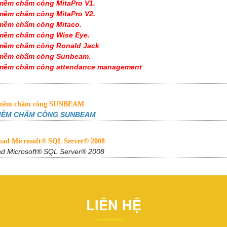
ềm chấm công MitaPro V1.
mềm chấm công MitaPro V2.
mềm chấm công Mitaco.
mềm chấm công Wise Eye.
mềm chấm công Ronald Jack
mềm chấm công Sunbeam.
mềm chấm công attendance management
mềm chấm công SUNBEAM
MỀM CHẤM CÔNG SUNBEAM
ad Microsoft® SQL Server® 2008
d Microsoft® SQL Server® 2008
LIÊN HỆ