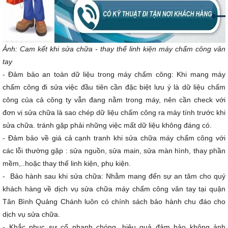
Ảnh: Cam kết khi sửa chữa - thay thế linh kiện máy chấm công vân
tay
-
Đảm bảo an toàn dữ liệu trong máy chấm công:
Khi mang máy
chấm công đi sửa việc đầu tiên cần đặc biệt lưu ý là dữ liệu chấm
công của cả công ty vẫn đang nằm trong máy, nên cần check với
đơn vị sửa chữa là sao chép dữ liệu chấm công ra máy tính trước khi
sửa chữa. tránh gặp phải những việc mất dữ liệu không đáng có.
- Đảm bảo về giá cả cạnh tranh khi sửa chữa máy chấm công với
các lỗi thường gặp : sửa nguồn, sửa main, sửa màn hình, thay phần
mềm,..hoặc thay thế linh kiện, phụ kiện.
- Bảo hành sau khi sửa chữa: Nhằm mang đến sự an tâm cho quý
khách hàng về dịch vụ sửa chữa máy chấm công vân tay tại quận
Tân Bình Quảng Chánh luôn có chính sách bảo hành chu đáo cho
dịch vụ sửa chữa.
- Khắc phục sự cố nhanh chóng, hiệu quả đảm bảo không ảnh