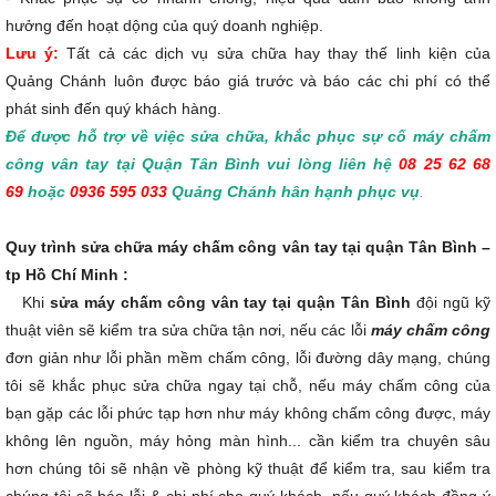
hưởng đến hoạt dộng của quý doanh nghiệp.
Lưu ý:
Tất cả các dịch vụ sửa chữa hay thay thế linh kiện của
Quảng Chánh luôn được báo giá trước và báo các chi phí có thể
phát sinh đến quý khách hàng.
Để được hỗ trợ về việc sửa chữa, khắc phục sự cố máy chấm
công vân tay tại Quận Tân Bình vui lòng liên hệ
08 25 62 68
69
hoặc
0936 595 033
Quảng Chánh hân hạnh phục vụ
.
Quy trình sửa chữa máy chấm công vân tay tại quận Tân Bình –
tp Hồ Chí Minh :
Khi
sửa máy chấm công vân tay tại quận Tân Bình
đội ngũ kỹ
thuật viên sẽ kiểm tra sửa chữa tận nơi, nếu các lỗi
máy chấm công
đơn giản như lỗi phần mềm chấm công, lỗi đường dây mạng, chúng
tôi sẽ khắc phục sửa chữa ngay tại chỗ, nếu máy chấm công của
bạn gặp các lỗi phức tạp hơn như máy không chấm công được, máy
không lên nguồn, máy hỏng màn hình... cần kiểm tra chuyên sâu
hơn chúng tôi sẽ nhận về phòng kỹ thuật để kiểm tra, sau kiểm tra
chúng tôi sẽ báo lỗi & chi phí cho quý khách, nếu quý khách đồng ý