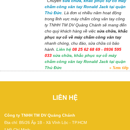
Chuyên
sửa chữa, khắc phục sự cố máy
chấm công vân tay Ronald Jack tại quận
Thủ Đức
. Là đơn vị nhiều năm hoạt động
trong lĩnh vực máy chấm công vân tay công
ty TNHH TM DV Quảng Chánh sẽ mang đến
cho quý khách hàng về việc
sửa chữa, khắc
phục sự cố về máy chấm công vân tay
nhanh chóng, chu đáo, sửa chữa có bảo
hành.
Liên hệ
08 25 62 68 69 - 0936 595
033
sửa chữa, khắc phục sự cố máy
chấm công vân tay Ronald Jack tại quận
Thủ Đức
Xem tiếp
LIÊN HỆ
Công ty TNHH TM DV Quảng Chánh
Địa chỉ: B5/26 Ấp 1B - Xã Vĩnh Lộc - TP.HCM
* Hồ Chí Minh: