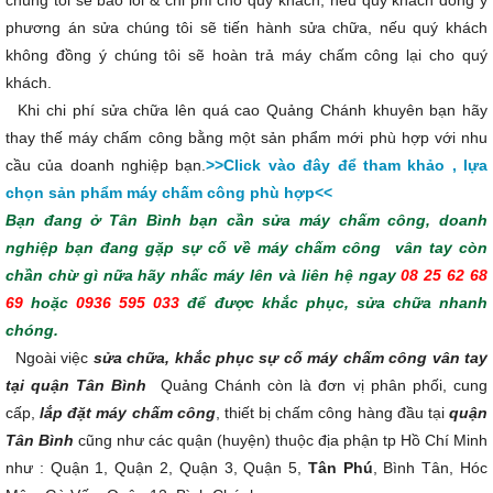
phương án sửa chúng tôi sẽ tiến hành sửa chữa, nếu quý khách
không đồng ý chúng tôi sẽ hoàn trả máy chấm công lại cho quý
khách.
Khi chi phí sửa chữa lên quá cao Quảng Chánh khuyên bạn hãy
thay thế máy chấm công bằng một sản phẩm mới phù hợp với nhu
cầu của doanh nghiệp bạn.
>>Click vào đây để tham khảo , lựa
chọn sản phẩm máy chấm công phù hợp<<
Bạn đang ở Tân Bình bạn cần sửa máy chấm công, doanh
nghiệp bạn đang gặp sự cố về máy chấm công vân tay còn
chần chừ gì nữa hãy nhấc máy lên và liên hệ ngay
08 25 62 68
69
hoặc
0936 595 033
để được khắc phục, sửa chữa nhanh
chóng.
Ngoài việc
sửa chữa, khắc phục sự cố máy chấm công vân tay
tại quận Tân Bình
Quảng Chánh còn là đơn vị phân phối, cung
cấp,
lắp đặt máy chấm công
, thiết bị chấm công hàng đầu tại
quận
Tân Bình
cũng như các quận (huyện) thuộc địa phận tp Hồ Chí Minh
như : Quận 1, Quận 2, Quận 3, Quận 5,
Tân Phú
, Bình Tân, Hóc