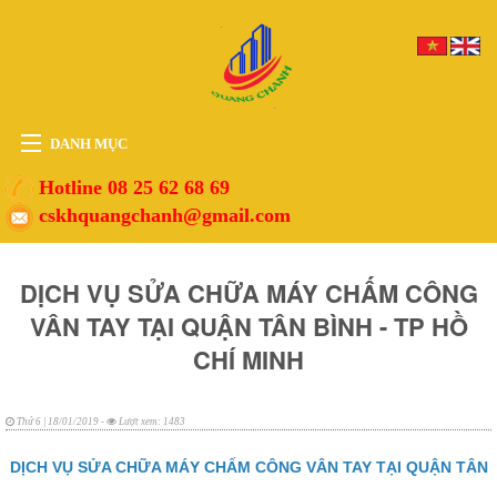
DANH MỤC
HOME
Hotline 08 25 62 68 69
cskhquangchanh@gmail.com
THIẾT BỊ
VẬT TƯ
DỊCH VỤ SỬA CHỮA MÁY CHẤM CÔNG
PHỤ KIỆN
VÂN TAY TẠI QUẬN TÂN BÌNH - TP HỒ
DỊCH VỤ
CHÍ MINH
TIN TỨC
HỖ TRỢ
Thứ 6 | 18/01/2019 -
Lượt xem: 1483
DỊCH VỤ SỬA CHỮA MÁY CHẤM CÔNG VÂN TAY TẠI QUẬN TÂN