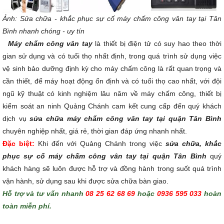
Ảnh: Sửa chữa - khắc phục sự cố máy chấm công vân tay tại Tân
Bình nhanh chóng - uy tín
Máy chấm công vân tay
là thiết bị điện tử có suy hao theo thời
gian sử dụng và có tuổi thọ nhất định, trong quá trình sử dụng việc
vệ sinh bảo dưỡng định kỳ cho máy chấm công là rất quan trọng và
cần thiết, để máy hoạt động ổn định và có tuổi thọ cao nhất, với đội
ngũ kỹ thuật có kinh nghiệm lâu năm về máy chấm công, thiết bị
kiểm soát an ninh Quảng Chánh cam kết cung cấp đến quý khách
dịch vụ
sửa chữa máy chấm công vân tay tại quận Tân Bình
chuyên nghiệp nhất, giá rẻ, thời gian đáp ứng nhanh nhất.
Đặc biệt:
Khi đến với Quảng Chánh trong việc
sửa chữa, khắc
phục sự cố máy chấm công vân tay tại quận Tân Bình
quý
khách hàng sẽ luôn được hỗ trợ và đồng hành trong suốt quá trình
vận hành, sử dụng sau khi được sửa chữa bàn giao.
Hỗ trợ và tư vấn nhanh
08 25 62 68 69
hoặc
0936 595 033
hoàn
toàn miễn phí.