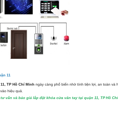
QUESTEK
APOLLO
OPTION
BROTHER
PLANET
UPS ONLINE
VANTECH
HP
YOUSEE
CANON
EBITCAM
EPSON
uận 11
 11, TP Hồ Chí Minh
ngày càng phổ biến nhờ tính tiện lợi, an toàn và 
 vào hiệu quả.
tư vấn và báo giá lắp đặt khóa cửa vân tay tại quận 11, TP Hồ C