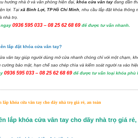
u hướng nhà ở và văn phòng hiện đại,
khóa cửa vân tay
đang dần tha
iện lợi. Tại
xã Bình Lợi, TP Hồ Chí Minh
, nhu cầu lắp đặt khóa thông 
 nhà trọ.
0936 595 033 – 08 25 62 68 69
ệ ngay
để được tư vấn nhanh.
nên lắp đặt khóa cửa vân tay?
a vân tay giúp người dùng mở cửa nhanh chóng chỉ với một chạm, khô
g cường bảo mật, hạn chế sao chép chìa và kiểm soát người ra vào hiệ
0936 595 033 – 08 25 62 68 69
ay
để được tư vấn loại khóa phù 
lắp khóa cửa vân tay cho dãy nhà trọ giá rẻ, an toàn
n lắp khóa cửa vân tay cho dãy nhà trọ giá rẻ,