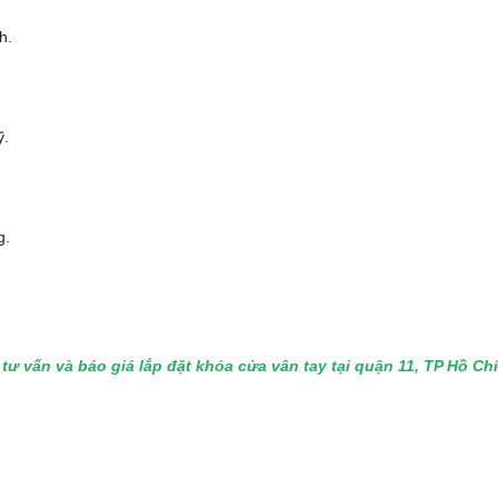
h.
ỹ.
g.
tư vấn và báo giá lắp đặt khóa cửa vân tay tại quận 11, TP Hồ C