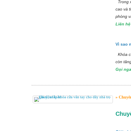
Trong x
cao và t
phòng và
Liên h
Vì sao 
Khóa cử
còn tăn
Gọi ng
Chuyên 
Chuyê