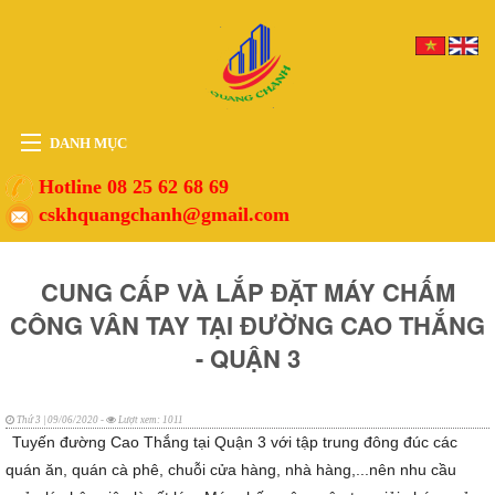
DANH MỤC
HOME
Hotline 08 25 62 68 69
cskhquangchanh@gmail.com
THIẾT BỊ
VẬT TƯ
CUNG CẤP VÀ LẮP ĐẶT MÁY CHẤM
PHỤ KIỆN
CÔNG VÂN TAY TẠI ĐƯỜNG CAO THẮNG
DỊCH VỤ
- QUẬN 3
TIN TỨC
HỖ TRỢ
Thứ 3 | 09/06/2020 -
Lượt xem: 1011
Tuyến đường Cao Thắng tại Quận 3 với tập trung đông đúc các
quán ăn, quán cà phê, chuỗi cửa hàng, nhà hàng,...nên nhu cầu