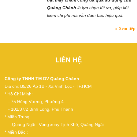
đặt máy chấm công đã qua sử dụng
của
Quảng Chánh
là lựa chọn tối ưu, giúp tiết
kiệm chi phí mà vẫn đảm bảo hiệu quả.
Xem tiếp
LIÊN HỆ
Công ty TNHH TM DV Quảng Chánh
Địa chỉ: B5/26 Ấp 1B - Xã Vĩnh Lộc - TP.HCM
* Hồ Chí Minh:
- 75 Hùng Vương, Phường 4
- 102/37/2 Bình Long, Phú Thạnh
* Miền Trung:
. Quảng Ngãi : Vòng xoay Tịnh Khê, Quảng Ngãi
* Miền Bắc :