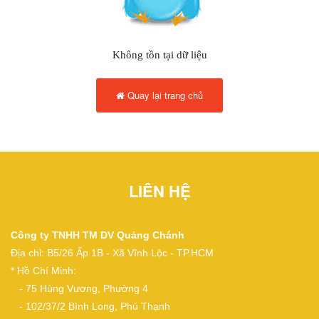
Không tồn tại dữ liệu
Quay lại trang chủ
LIÊN HỆ
Công ty TNHH TM DV Quảng Chánh
Địa chỉ: B5/26 Ấp 1B - Xã Vĩnh Lộc - TP.HCM
* Hồ Chí Minh:
- 75 Hùng Vương, Phường 4
- 102/37/2 Bình Long, Phú Thạnh