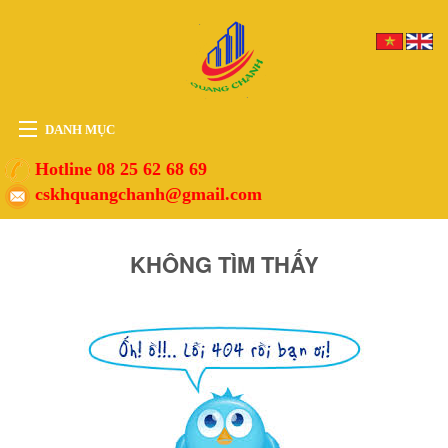
DANH MỤC
HOME
Hotline 08 25 62 68 69
cskhquangchanh@gmail.com
THIẾT BỊ
VẬT TƯ
KHÔNG TÌM THẤY
PHỤ KIỆN
DỊCH VỤ
TIN TỨC
HỖ TRỢ