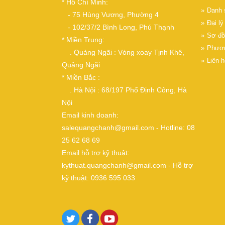
* Hồ Chí Minh:
Danh 
- 75 Hùng Vương, Phường 4
Đại l
- 102/37/2 Bình Long, Phú Thạnh
Sơ đồ
* Miền Trung:
Phươn
. Quảng Ngãi : Vòng xoay Tịnh Khê,
Liên h
Quảng Ngãi
* Miền Bắc :
. Hà Nội : 68/197 Phố Định Công, Hà
Nội
Email kinh doanh:
salequangchanh@gmail.com - Hotline: 08
25 62 68 69
Email hỗ trợ kỹ thuật:
kythuat.quangchanh@gmail.com - Hỗ trợ
kỹ thuật: 0936 595 033