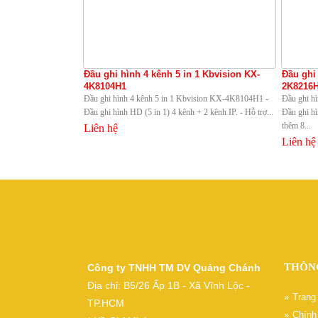
Đầu ghi hình 4 kênh 5 in 1 Kbvision KX-
Đầu ghi
4K8104H1
2K8216
Đầu ghi hình 4 kênh 5 in 1 Kbvision KX-4K8104H1 -
Đầu ghi h
Đầu ghi hình HD (5 in 1) 4 kênh + 2 kênh IP. - Hỗ trợ...
Đầu ghi h
thêm 8...
Liên hệ
Liên hệ
THÔN
Công ty TNHH TM DV Quảng Chánh
Địa chỉ: B5/26 Ấp 1B - Xã Vĩnh Lộc -
Trang
TP.HCM
Chính 