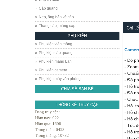
Cáp quang
Nẹp, ống bảo vệ cáp
Thang cáp, máng cáp
Chi tiế
PHỤ KIỆN
Phụ kiện viễn thông
Camera
Phụ kiện cáp quang
- Độ ph
Phụ kiện mạng Lan
- Zoom
Phụ kiện camera
- Chuẩ
Phụ kiện máy văn phòng
- Độ p
- Hỗ t
CHIA SẺ BẠN BÈ
- Độ n
- Chức
THỐNG KÊ TRUY CẬP
- Hỗ tr
Đang truy cập:
- Hỗ ch
Hôm nay: 922
- Hỗ ch
Hôm qua: 1608
- Tốc 
Trong tuần: 6453
- Hỗ tr
Trong tháng: 10782
- Báo đ