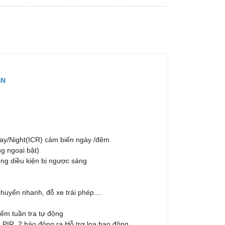
SN
Day/Night(ICR) cảm biến ngày /đêm
g ngoại bật)
ng diều kiện bị ngược sáng
huyển nhanh, đỗ xe trái phép....
điểm tuần tra tự động
c PIR ,2 báo động ra Hỗ trợ loa bao động