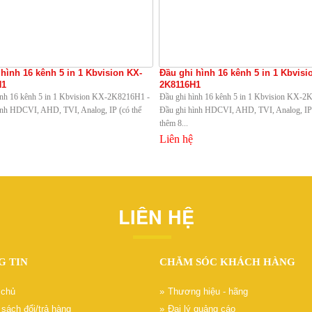
 hình 16 kênh 5 in 1 Kbvision KX-
Đầu ghi hình 16 kênh 5 in 1 Kbvisi
H1
2K8116H1
ình 16 kênh 5 in 1 Kbvision KX-2K8216H1 -
Đầu ghi hình 16 kênh 5 in 1 Kbvision KX-2
ình HDCVI, AHD, TVI, Analog, IP (có thể
Đầu ghi hình HDCVI, AHD, TVI, Analog, IP 
thêm 8...
Liên hệ
LIÊN HỆ
G TIN
CHĂM SÓC KHÁCH HÀNG
 chủ
Thương hiệu - hãng
sách đổi/trả hàng
Đại lý quảng cáo