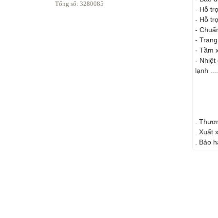
Tổng số: 3280085
- Hỗ tr
- Hỗ tr
- Chuẩ
- Trang
- Tầm x
- Nhiệt
lạnh ....
. Thươn
. Xuất 
. Bảo h