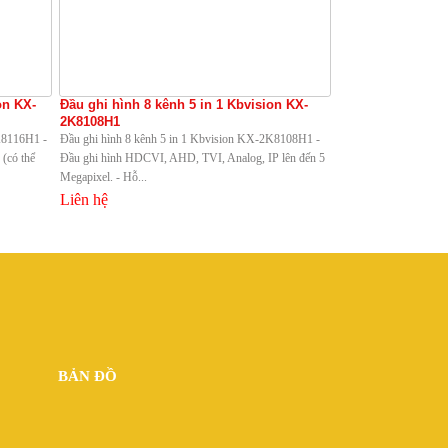
on KX-
Đầu ghi hình 8 kênh 5 in 1 Kbvision KX-
2K8108H1
K8116H1 -
Đầu ghi hình 8 kênh 5 in 1 Kbvision KX-2K8108H1 -
(có thể
Đầu ghi hình HDCVI, AHD, TVI, Analog, IP lên đến 5
Megapixel. - Hỗ...
Liên hệ
BẢN ĐỒ