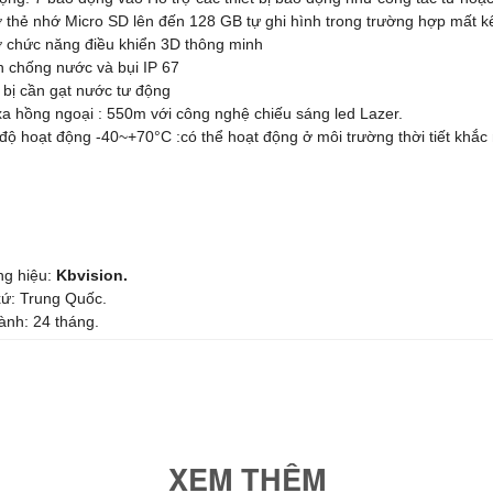
ợ thẻ nhớ Micro SD lên đến 128 GB tự ghi hình trong trường hợp mất k
ợ chức năng điều khiển 3D thông minh
n chống nước và bụi IP 67
 bị cần gạt nước tư động
a hồng ngoại : 550m với công nghệ chiếu sáng led Lazer.
 độ hoạt động -40~+70°C :có thể hoạt động ở môi trường thời tiết khắc
g hiệu:
Kbvision.
xứ: Trung Quốc.
ành: 24 tháng.
XEM THÊM