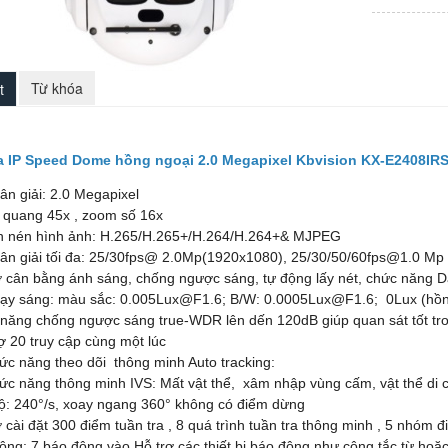
QUESTEK
APOLLO
OPTION
BROTHER
PLANET
UPS ONLINE
VANTECH
HP
YOUSEE
CANON
Từ khóa
t
EBITCAM
EPSON
 IP Speed Dome hồng ngoại 2.0 Megapixel Kbvision KX-E2408IR
ân giải: 2.0 Megapixel
 quang 45x , zoom số 16x
n nén hình ảnh: H.265/H.265+/H.264/H.264+& MJPEG
hân giải tối đa: 25/30fps@ 2.0Mp(1920x1080), 25/30/50/60fps@1.0 Mp
rợ cân bằng ánh sáng, chống ngược sáng, tự động lấy nét, chức năng 
hạy sáng: màu sắc: 0.005Lux@F1.6; B/W: 0.0005Lux@F1.6; 0Lux (hồn
 năng chống ngược sáng true-WDR lên dến 120dB giúp quan sát tốt tro
ợ 20 truy cập cùng một lúc
ức năng theo dõi thông minh Auto tracking:
ức năng thông minh IVS: Mất vật thể, xâm nhập vùng cấm, vật thể di c
độ: 240°/s, xoay ngang 360° không có điểm dừng
ợ cài đặt 300 điểm tuần tra , 8 quá trình tuần tra thông minh , 5 nhóm 
ộng: 7 báo động vào Hỗ trợ các thiết bị báo động như công tắc từ hoặ