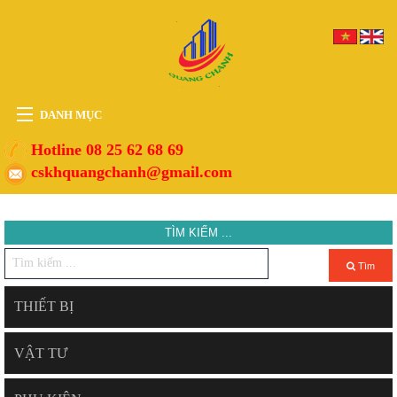
DANH MỤC
HOME
Hotline 08 25 62 68 69
cskhquangchanh@gmail.com
THIẾT BỊ
VẬT TƯ
TÌM KIẾM ...
PHỤ KIỆN
DỊCH VỤ
Tìm
TIN TỨC
THIẾT BỊ
HỖ TRỢ
VẬT TƯ