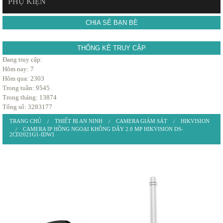
PHỤ KIỆN
CHIA SẺ BẠN BÈ
THỐNG KÊ TRUY CẬP
Đang truy cập:
Hôm nay: 7
Hôm qua: 2303
Trong tuần: 9545
Trong tháng: 13874
Tổng số: 3283177
TRANG CHỦ
THIẾT BỊ AN NINH
CAMERA GIÁM SÁT
HIKVISION
CAMERA IP HỒNG NGOẠI KHÔNG DÂY 2.0 MP HIKVISION DS-
2CD2021G1-IDW1