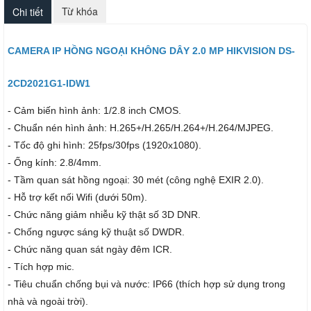
Từ khóa
Chi tiết
CAMERA IP HỒNG NGOẠI KHÔNG DÂY 2.0 MP HIKVISION DS-
2CD2021G1-IDW1
- Cảm biến hình ảnh: 1/2.8 inch CMOS.
- Chuẩn nén hình ảnh: H.265+/H.265/H.264+/H.264/MJPEG.
- Tốc độ ghi hình: 25fps/30fps (1920x1080).
- Ống kính: 2.8/4mm.
- Tầm quan sát hồng ngoại: 30 mét (công nghệ EXIR 2.0).
- Hỗ trợ kết nối Wifi (dưới 50m).
- Chức năng giảm nhiễu kỹ thật số 3D DNR.
- Chống ngược sáng kỹ thuật số DWDR.
- Chức năng quan sát ngày đêm ICR.
- Tích hợp mic.
- Tiêu chuẩn chống bụi và nước: IP66 (thích hợp sử dụng trong
nhà và ngoài trời).