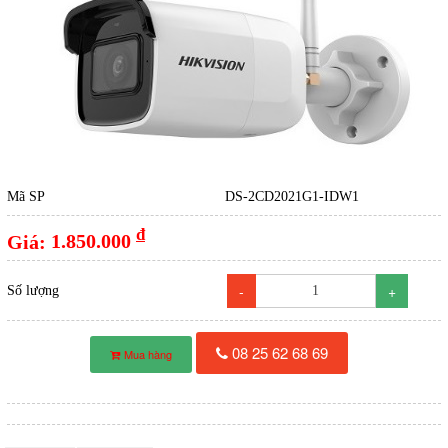
Mã SP
DS-2CD2021G1-IDW1
đ
Giá:
1.850.000
-
+
Số lượng
08 25 62 68 69
Mua hàng