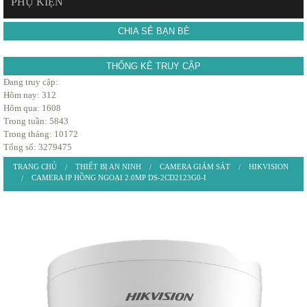
PHỤ KIỆN
CHIA SẺ BẠN BÈ
THỐNG KÊ TRUY CẬP
Đang truy cập:
Hôm nay: 312
Hôm qua: 1608
Trong tuần: 5843
Trong tháng: 10172
Tổng số: 3279475
TRANG CHỦ
THIẾT BỊ AN NINH
CAMERA GIÁM SÁT
HIKVISION
CAMERA IP HỒNG NGOẠI 2.0MP DS-2CD2123G0-I