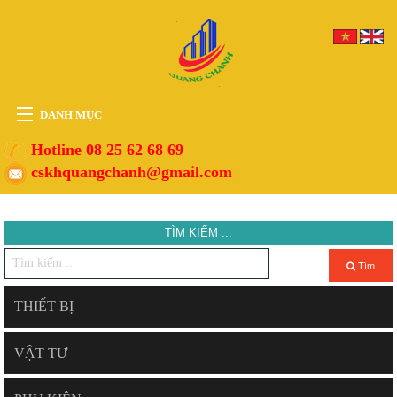
DANH MỤC
HOME
Hotline 08 25 62 68 69
cskhquangchanh@gmail.com
THIẾT BỊ
VẬT TƯ
TÌM KIẾM ...
PHỤ KIỆN
DỊCH VỤ
Tìm
TIN TỨC
THIẾT BỊ
HỖ TRỢ
VẬT TƯ