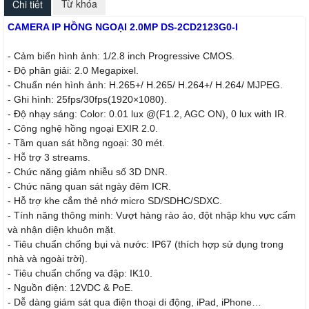
Từ khóa
Chi tiết
CAMERA IP HỒNG NGOẠI 2.0MP DS-2CD2123G0-I
- Cảm biến hình ảnh: 1/2.8 inch Progressive CMOS.
- Độ phân giải: 2.0 Megapixel.
- Chuẩn nén hình ảnh: H.265+/ H.265/ H.264+/ H.264/ MJPEG.
- Ghi hình: 25fps/30fps(1920×1080).
- Độ nhạy sáng: Color: 0.01 lux @(F1.2, AGC ON), 0 lux with IR.
- Công nghệ hồng ngoại EXIR 2.0.
- Tầm quan sát hồng ngoại: 30 mét.
- Hỗ trợ 3 streams.
- Chức năng giảm nhiễu số 3D DNR.
- Chức năng quan sát ngày đêm ICR.
- Hỗ trợ khe cắm thẻ nhớ micro SD/SDHC/SDXC.
- Tính năng thông minh: Vượt hàng rào ảo, đột nhập khu vực cấm
và nhận diện khuôn mặt.
- Tiêu chuẩn chống bụi và nước: IP67 (thích hợp sử dụng trong
nhà và ngoài trời).
- Tiêu chuẩn chống va đập: IK10.
- Nguồn điện: 12VDC & PoE.
- Dễ dàng giám sát qua điện thoại di động, iPad, iPhone…