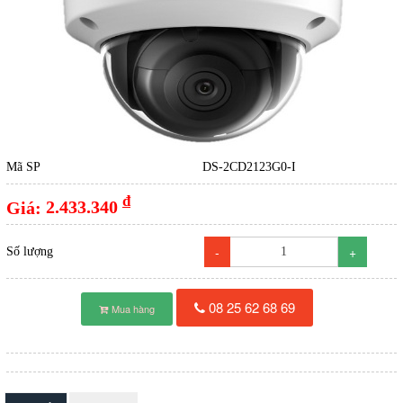
Mã SP
DS-2CD2123G0-I
đ
Giá:
2.433.340
-
+
Số lượng
08 25 62 68 69
Mua hàng