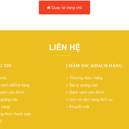
QUESTEK
APOLLO
OPTION
BROTHER
PLANET
UPS ONLINE
Quay lại trang chủ
VANTECH
HP
YOUSEE
CANON
EBITCAM
EPSON
LIÊN HỆ
G TIN
CHĂM SÓC KHÁCH HÀNG
 chủ
Thương hiệu - hãng
sách đổi/trả hàng
Đại lý quảng cáo
sách yêu thích
Danh sách yêu thích
ý quảng cáo
Lịch sử đơn hàng dịch vụ
 trang
Khuyến mãi
g thức thanh toán
ệ