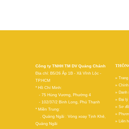
THÔN
Công ty TNHH TM DV Quảng Chánh
Địa chỉ: B5/26 Ấp 1B - Xã Vĩnh Lộc -
Trang
TP.HCM
Chính 
* Hồ Chí Minh:
Danh 
- 75 Hùng Vương, Phường 4
Đại l
- 102/37/2 Bình Long, Phú Thạnh
Sơ đồ
* Miền Trung:
Phươn
. Quảng Ngãi : Vòng xoay Tịnh Khê,
Liên h
Quảng Ngãi